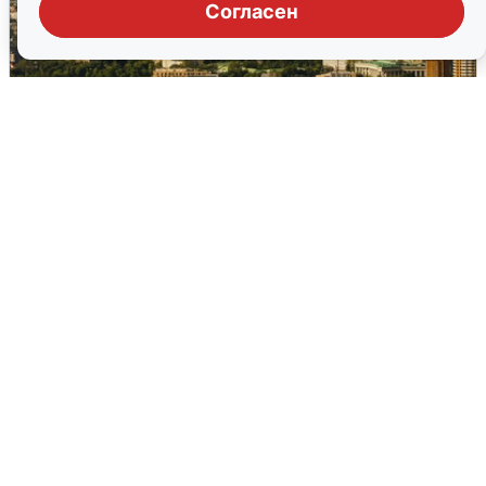
Согласен
Москвичи услышали грохот в небе:
подробности
7 августа
0