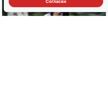
Согласен
Волгоградцы остались без
мобильного интернета
6 августа
0