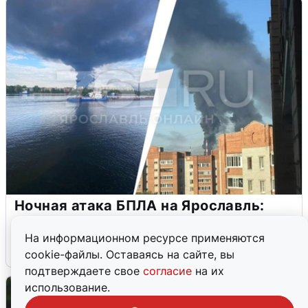
Ночная атака БПЛА на Ярославль:
попадания и последствия
На информационном ресурсе применяются
6 августа
0
cookie-файлы. Оставаясь на сайте, вы
подтверждаете свое
согласие
на их
использование.