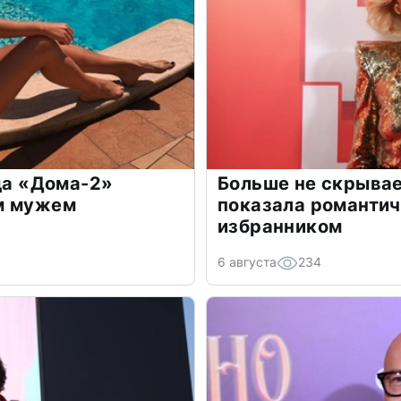
зда «Дома-2»
Больше не скрывае
м мужем
показала романти
избранником
6 августа
234