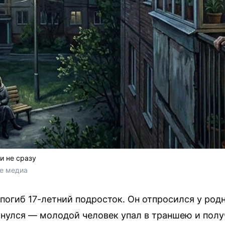
и не сразу
е медиа
 погиб 17-летний подросток. Он отпросился у род
рнулся — молодой человек упал в траншею и пол