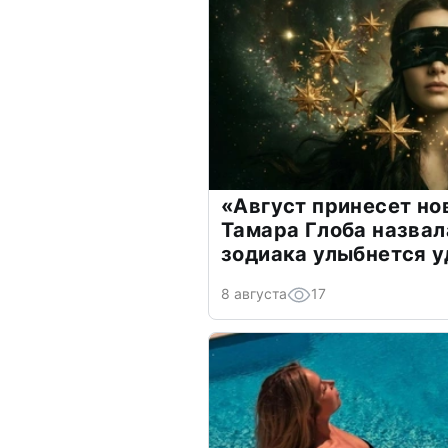
«Август принесет н
Тамара Глоба назвал
зодиака улыбнется у
8 августа
17