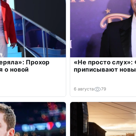
еряла»: Прохор
«Не просто слух»:
 о новой
приписывают новы
6 августа
79