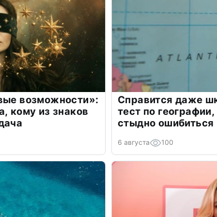
овые возможности»:
Справится даже шк
а, кому из знаков
тест по географии,
дача
стыдно ошибиться
6 августа
100