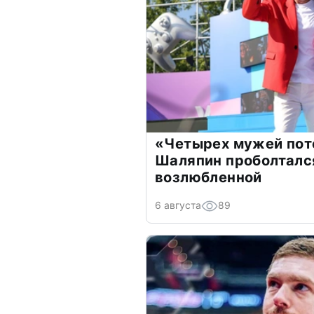
«Четырех мужей пот
Шаляпин проболтался
возлюбленной
6 августа
89