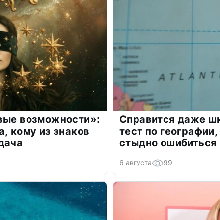
овые возможности»:
Справится даже шк
а, кому из знаков
тест по географии,
дача
стыдно ошибиться
6 августа
99