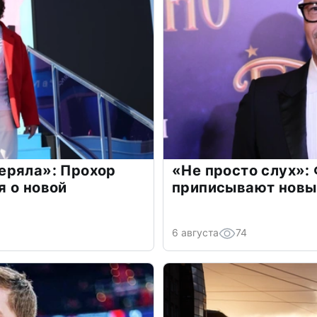
еряла»: Прохор
«Не просто слух»:
 о новой
приписывают новы
6 августа
74