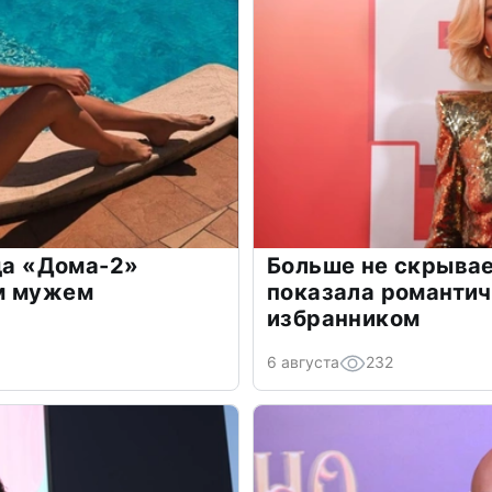
зда «Дома-2»
Больше не скрывае
м мужем
показала романти
избранником
6 августа
232