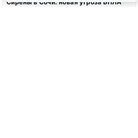
Сирены в Сочи: новая угроза БПЛА
6 августа
0
В Воронеже прогремели взрывы
после сигнала тревоги