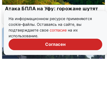
Атака БПЛА на Уфу: горожане шутят
5 августа
0
На информационном ресурсе применяются
cookie-файлы. Оставаясь на сайте, вы
подтверждаете свое
согласие
на их
использование.
Согласен
Склад Wildberries в Екатеринбурге
эвакуировали из-за БПЛА