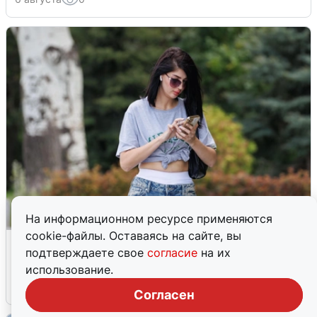
На информационном ресурсе применяются
cookie-файлы. Оставаясь на сайте, вы
Волгоградцы остались без
подтверждаете свое
согласие
на их
мобильного интернета
использование.
6 августа
0
Согласен