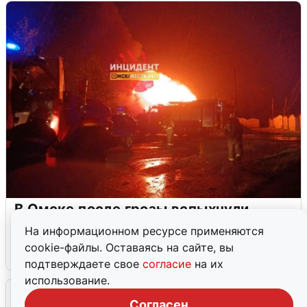
В Омске после грозы вспыхнули
дома: видео последствий
На информационном ресурсе применяются
cookie-файлы. Оставаясь на сайте, вы
2 августа
0
подтверждаете свое
согласие
на их
использование.
Очевидцы сообщили о черном дыме в
Согласен