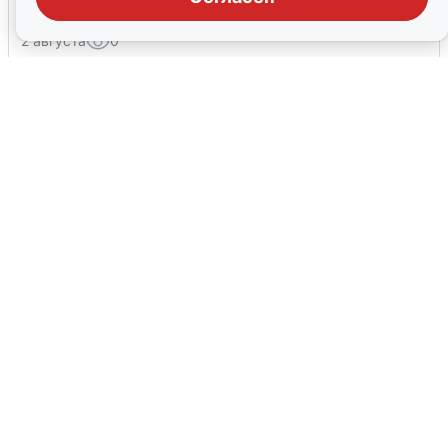
Новосемейкино
2 августа
0
Дождь, свадьбы и концерты: как
Екатеринбург отметил 303-летие
2 августа
0