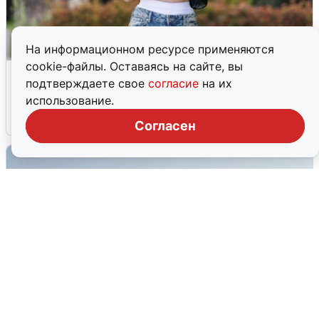
На информационном ресурсе применяются
cookie-файлы. Оставаясь на сайте, вы
Волгоградцы остались без
подтверждаете свое
согласие
на их
мобильного интернета
использование.
6 августа
0
Согласен