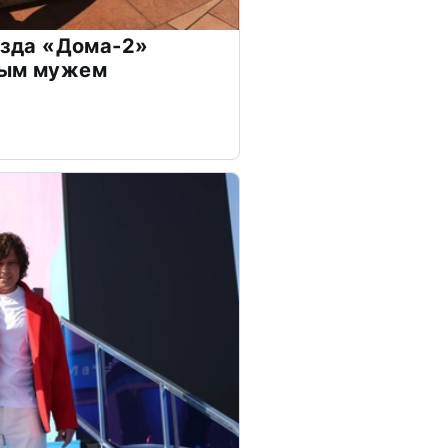
везда «Дома-2»
дым мужем