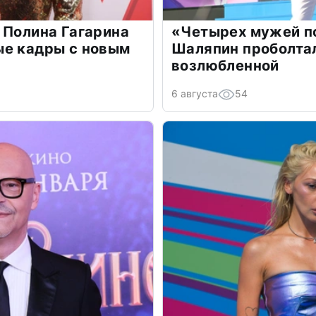
 Полина Гагарина
«Четырех мужей п
ые кадры с новым
Шаляпин проболтал
возлюбленной
6 августа
54