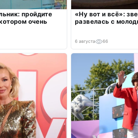
льник: пройдите
«Ну вот и всё»: з
 котором очень
развелась с моло
6 августа
66