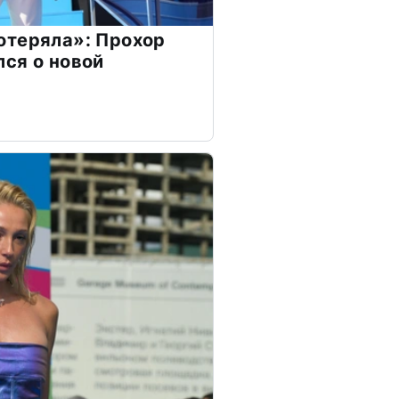
отеряла»: Прохор
ся о новой