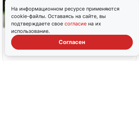
На информационном ресурсе применяются
cookie-файлы. Оставаясь на сайте, вы
подтверждаете свое
согласие
на их
использование.
Волгоградцы остались без
мобильного интернета
Согласен
6 августа
0