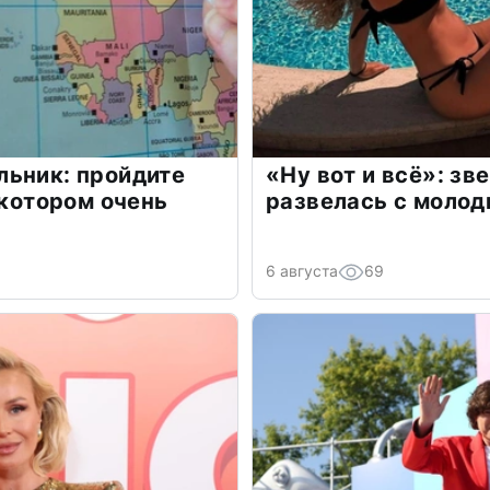
льник: пройдите
«Ну вот и всё»: з
 котором очень
развелась с моло
6 августа
69