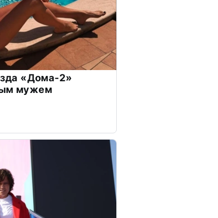
везда «Дома-2»
дым мужем