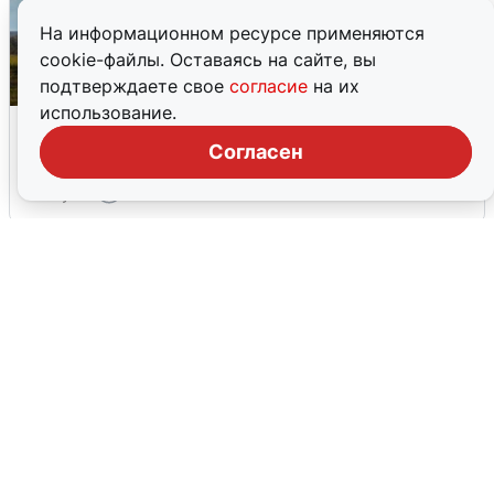
На информационном ресурсе применяются
cookie-файлы. Оставаясь на сайте, вы
подтверждаете свое
согласие
на их
использование.
Над ХМАО впервые сбили
беспилотники
Согласен
3 августа
0