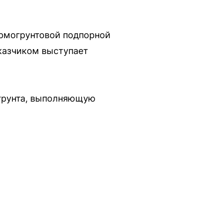
армогрунтовой подпорной
аказчиком выступает
 грунта, выполняющую