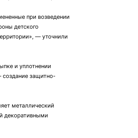
мененные при возведении
роны детского
территории», — уточнили
сыпке и уплотнении
— создание защитно-
ляет металлический
ый декоративными