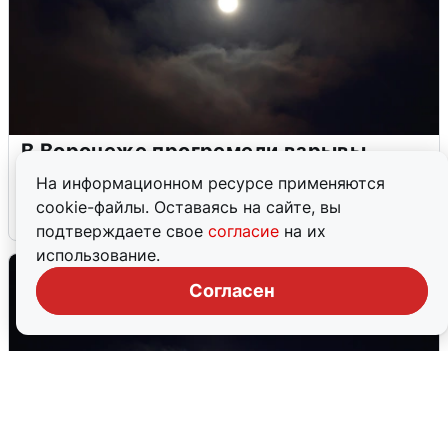
В Воронеже прогремели взрывы
после сигнала тревоги
На информационном ресурсе применяются
cookie-файлы. Оставаясь на сайте, вы
5 августа
0
подтверждаете свое
согласие
на их
использование.
Согласен