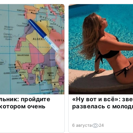
льник: пройдите
«Ну вот и всё»: з
 котором очень
развелась с моло
6 августа
24