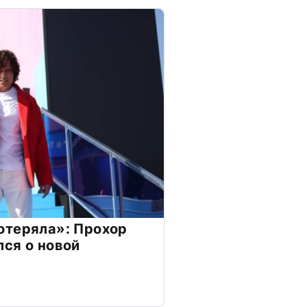
отеряла»: Прохор
ся о новой