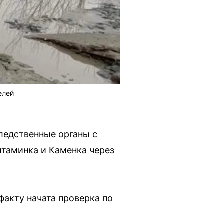
елей
ледственные органы с
итаминка и Каменка через
факту начата проверка по