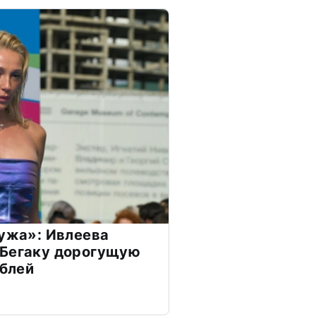
мужа»: Ивлеева
 Бегаку дорогущую
ублей