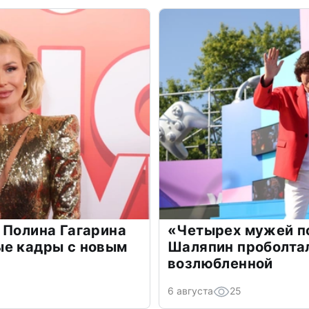
 Полина Гагарина
«Четырех мужей п
ые кадры с новым
Шаляпин проболтал
возлюбленной
6 августа
25