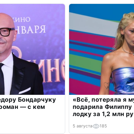
едору Бондарчуку
«Всё, потеряла я 
роман — с кем
подарила Филиппу
лодку за 1,2 млн р
5 августа
185