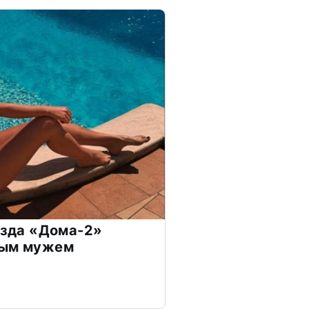
везда «Дома-2»
дым мужем