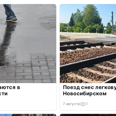
аются в
Поезд снес легков
сти
Новосибирском
7 августа
1