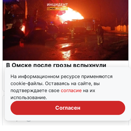
В Омске после грозы вспыхнули
дома: видео последствий
На информационном ресурсе применяются
cookie-файлы. Оставаясь на сайте, вы
2 августа
0
подтверждаете свое
согласие
на их
использование.
Очевидцы сообщили о черном дыме в
Новосемейкино
Согласен
2 августа
0