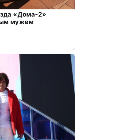
везда «Дома-2»
дым мужем