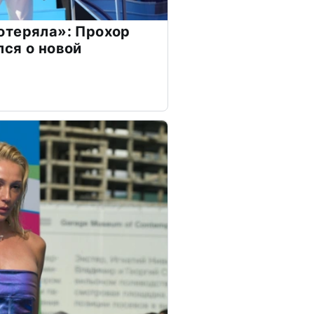
отеряла»: Прохор
ся о новой