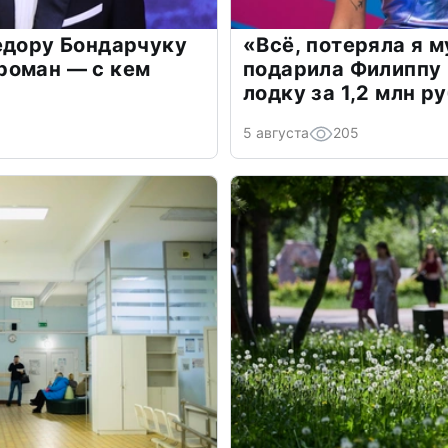
едору Бондарчуку
«Всё, потеряла я 
роман — с кем
подарила Филиппу
лодку за 1,2 млн р
5 августа
205