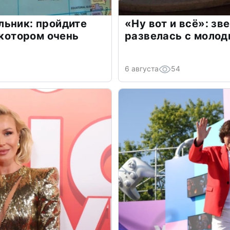
льник: пройдите
«Ну вот и всё»: з
 котором очень
развелась с моло
6 августа
54