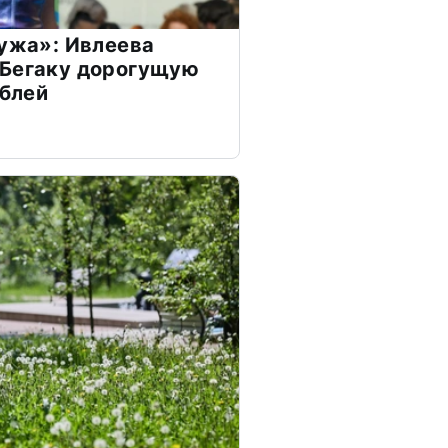
мужа»: Ивлеева
 Бегаку дорогущую
ублей