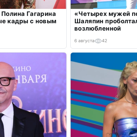
 Полина Гагарина
«Четырех мужей п
ые кадры с новым
Шаляпин проболтал
возлюбленной
6 августа
42