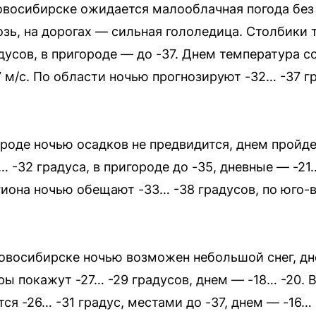
 Новосибирске ожидается малооблачная погода без
зь, на дорогах — сильная гололедица. Столбики
дусов, в пригороде — до -37. Днем температура со
 м/с. По области ночью прогнозируют -32… -37 г
городе ночью осадков не предвидится, днем пройд
 -32 градуса, в пригороде до -35, дневные — -21
гиона ночью обещают -33… -38 градусов, по юго-
 Новосибирске ночью возможен небольшой снег, дн
ы покажут -27… -29 градусов, днем — -18… -20. В
я -26… -31 градус, местами до -37, днем — -16… 