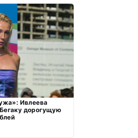
мужа»: Ивлеева
 Бегаку дорогущую
ублей