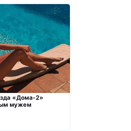
везда «Дома-2»
дым мужем