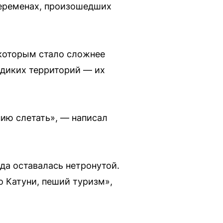
переменах, произошедших
екоторым стало сложнее
 диких территорий — их
нию слетать», — написал
да оставалась нетронутой.
о Катуни, пеший туризм»,