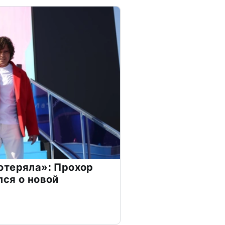
отеряла»: Прохор
ся о новой