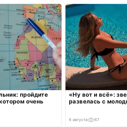
льник: пройдите
«Ну вот и всё»: з
 котором очень
развелась с моло
6 августа
67