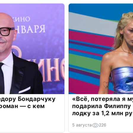
едору Бондарчуку
«Всё, потеряла я 
роман — с кем
подарила Филиппу
лодку за 1,2 млн р
5 августа
226