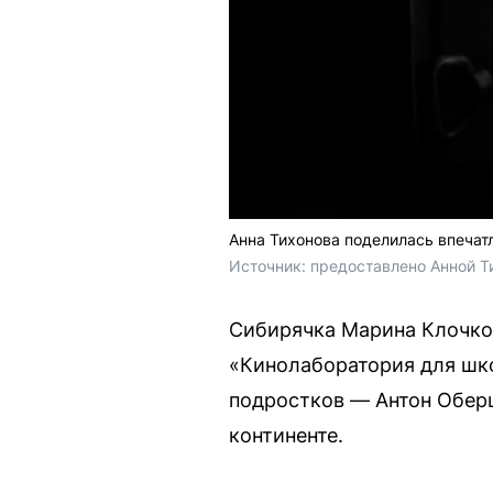
Анна Тихонова поделилась впеча
Источник: 
предоставлено Анной Т
Сибирячка Марина Клочков
«Кинолаборатория для шко
подростков — Антон Обер
континенте.