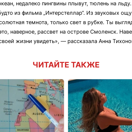
океан, недалеко пингвины плывут, тюлень на льду
будто из фильма „Интерстеллар“. Из звуковых ощ
солютная темнота, только свет в рубке. Ты выгля
это, наверное, рассвет на острове Смоленск. Нав
 своей жизни увидеть», — рассказала Анна Тихоно
ЧИТАЙТЕ ТАКЖЕ