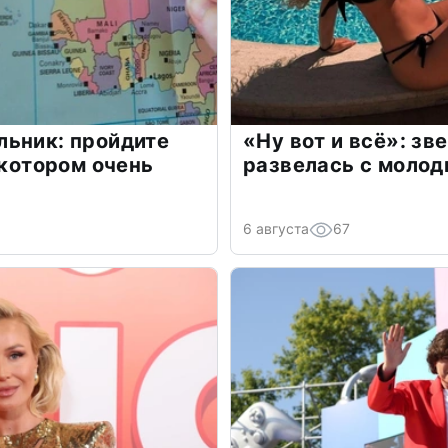
льник: пройдите
«Ну вот и всё»: з
 котором очень
развелась с моло
6 августа
67