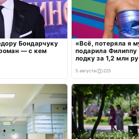
едору Бондарчуку
«Всё, потеряла я 
роман — с кем
подарила Филиппу
лодку за 1,2 млн р
5 августа
225