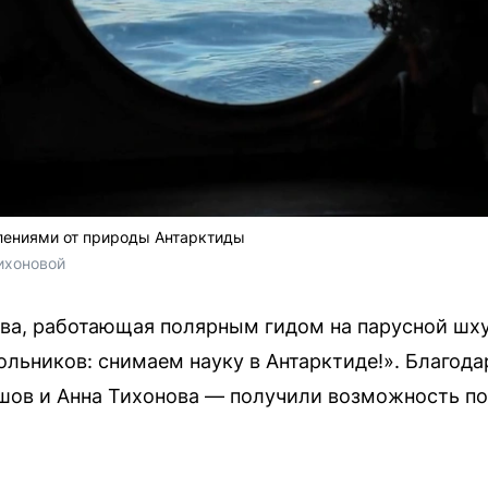
тлениями от природы Антарктиды
ихоновой
а, работающая полярным гидом на парусной шху
льников: снимаем науку в Антарктиде!». Благода
шов и Анна Тихонова — получили возможность п