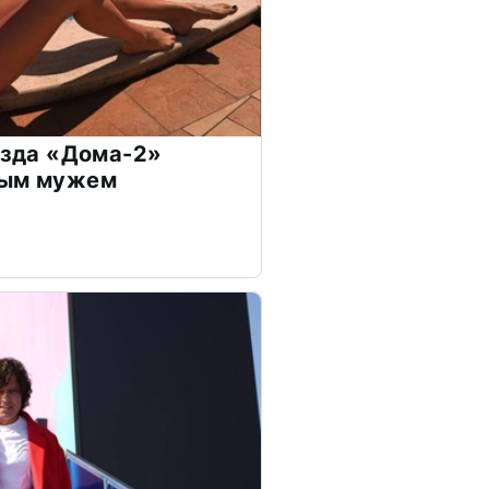
везда «Дома-2»
дым мужем