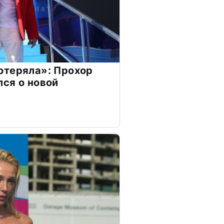
отеряла»: Прохор
ся о новой