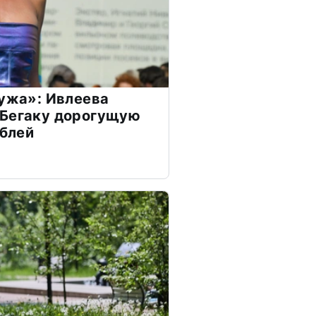
мужа»: Ивлеева
 Бегаку дорогущую
ублей