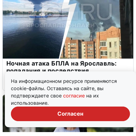
Ночная атака БПЛА на Ярославль:
попадания и последствия
На информационном ресурсе применяются
6 августа
0
cookie-файлы. Оставаясь на сайте, вы
подтверждаете свое
согласие
на их
использование.
Согласен