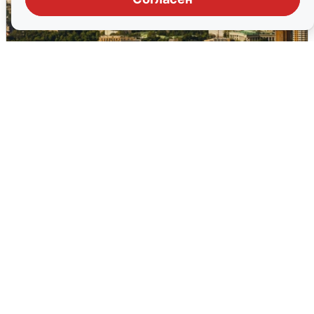
Москвичи услышали грохот в небе:
подробности
7 августа
0