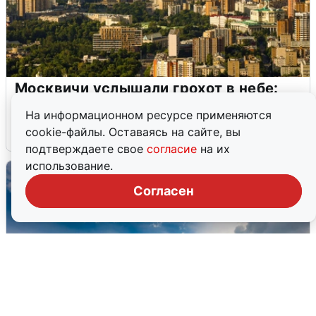
Москвичи услышали грохот в небе:
подробности
На информационном ресурсе применяются
cookie-файлы. Оставаясь на сайте, вы
7 августа
0
подтверждаете свое
согласие
на их
использование.
Согласен