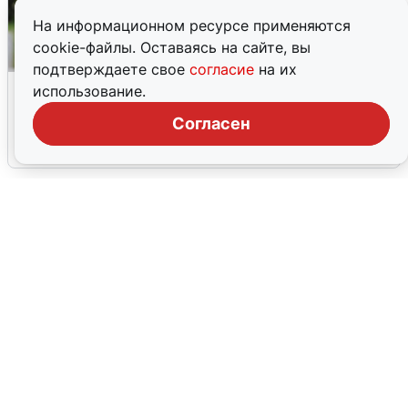
На информационном ресурсе применяются
cookie-файлы. Оставаясь на сайте, вы
подтверждаете свое
согласие
на их
Волгоградцы остались без
использование.
мобильного интернета
Согласен
6 августа
0