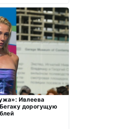
мужа»: Ивлеева
 Бегаку дорогущую
ублей