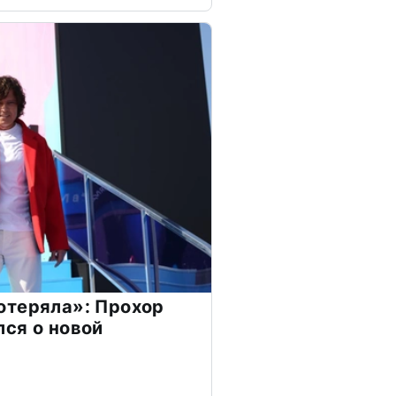
отеряла»: Прохор
ся о новой