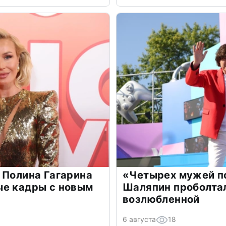
 Полина Гагарина
«Четырех мужей п
ые кадры с новым
Шаляпин проболтал
возлюбленной
6 августа
18