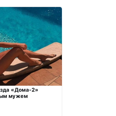
везда «Дома-2»
дым мужем