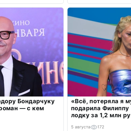
едору Бондарчуку
«Всё, потеряла я 
роман — с кем
подарила Филиппу
лодку за 1,2 млн р
5 августа
172