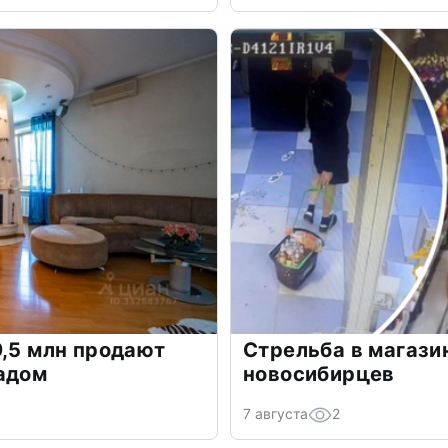
9,5 млн продают
Стрельба в магази
адом
новосибирцев
7 августа
2