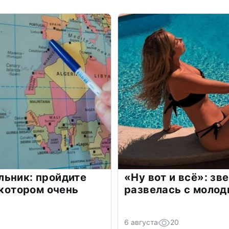
льник: пройдите
«Ну вот и всё»: з
 котором очень
развелась с моло
6 августа
20